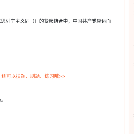
克思列宁主义同（）的紧密结合中，中国共产党应运而
，还可以搜题、刷题、练习哦>>
会。