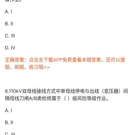
A. Ⅰ
B. Ⅱ
C. Ⅲ
D. Ⅳ
正确答案：点击去下载APP免费查看本题答案，还可以搜
题、刷题、练习哦>>
8.110kV双母线接线方式中单母线停电与出线（变压器）间
隔母线刀闸A/B类检修属于（ ）级风险等级作业。
A. Ⅰ
B. Ⅱ
C. Ⅲ