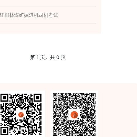
红柳林煤矿掘进机司机考试
第 1 页，共 0 页