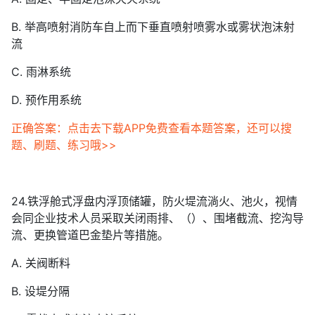
B. 举高喷射消防车自上而下垂直喷射喷雾水或雾状泡沫射
流
C. 雨淋系统
D. 预作用系统
正确答案：点击去下载APP免费查看本题答案，还可以搜
题、刷题、练习哦>>
24.铁浮舱式浮盘内浮顶储罐，防火堤流淌火、池火，视情
会同企业技术人员采取关闭雨排、（）、围堵截流、挖沟导
流、更换管道巴金垫片等措施。
A. 关阀断料
B. 设堤分隔