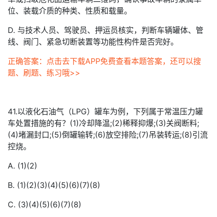
位、装载介质的种类、性质和载量。
D. 与技术人员、驾驶员、押运员核实，判断车辆罐体、管
线、阀门、紧急切断装置等功能性构件是否完好。
正确答案：点击去下载APP免费查看本题答案，还可以搜
题、刷题、练习哦>>
41.以液化石油气（LPG）罐车为例，下列属于常温压力罐
车处置措施的有？(1)冷却降温;(2)稀释抑爆;(3)关阀断料;
(4)堵漏封口;(5)倒罐输转;(6)放空排险;(7)吊装转运;(8)引流
控烧。
A. (1)(2)
B. (1)(2)(3)(4)(5)(6)(7)(8)
C. (3)(4)(5)(6)(7)(8)