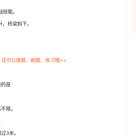
战技能。
升、桥梁斜下。
，还可以搜题、刷题、练习哦>>
项的是
离不限。
。
超过3米。