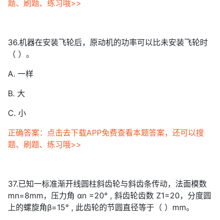
题、刷题、练习哦>>
36.机器在安装飞轮后，原动机的功率可以比未安装飞轮时
（ ）。
A. 一样
B. 大
C. 小
正确答案：点击去下载APP免费查看本题答案，还可以搜
题、刷题、练习哦>>
37.已知一标准渐开线圆柱斜齿轮与斜齿条传动，法面模数
mn=8mm，压力角 αn =20° , 斜齿轮齿数 Z1=20，分度圆
上的螺旋角β=15° , 此齿轮的节圆直径等于（ ）mm。