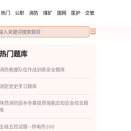
热门
公职
消防
煤矿
国网
医护
交管
热门题库
消防救援队伍作战训练安全题库
消防党史学习题库
陕西消防固本夯基提质强能应知应会综合题
库
五级五控试题--供电所200